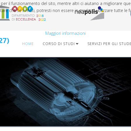
 per il funzionamento del sito, mentre altri ci aiutano a migliorare que
che se li rifiuti, potresti non essere in grado di utilizzare tutte le fu
Maggiori informazioni
27)
HOME
CORSO DI STUDI
SERVIZI PER GLI STUD