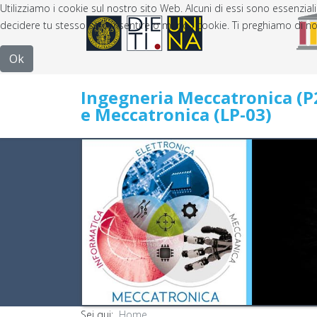
Utilizziamo i cookie sul nostro sito Web. Alcuni di essi sono essenziali
decidere tu stesso se consentire o meno i cookie. Ti preghiamo di notare 
Ok
Ingegneria Meccatronica (P
e Meccatronica (LP-03)
Sei qui:
Home